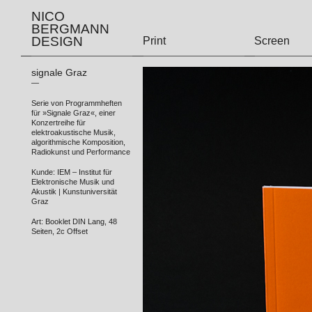
NICO
BERGMANN
DESIGN
Print
Screen
signale Graz
—
Serie von Programmheften
für »Signale Graz«, einer
Konzertreihe für
elektroakustische Musik,
algorithmische Komposition,
Radiokunst und Performance
Kunde: IEM – Institut für
Elektronische Musik und
Akustik | Kunstuniversität
Graz
Art: Booklet DIN Lang, 48
Seiten, 2c Offset