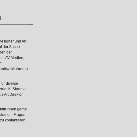
t
esigner und Art
uf der Suche
ben der
und, AV-Medien,
n
erdisziplinäreren
für diverse
rriet K. Sharma
s Art Direktor
ilft Ihnen gerne
roblemen, Fragen
zu kontaktieren.