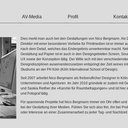
AV-Media
Profil
Kontak
Dies merkt man auch bei den Gestaltungen von Nico Bergmann. Als D
Direktor mit einer besonderen Vorliebe für Printmedien ist er immer a
nach dem Detail, welches das Endergebnis unverkennbar macht. Ne
Gestaltung auf Papier ist er auch in den Designgebieten Screen, So
UX sowie der Konzeption tätig. Der Wille sich mit den verschiedenste
Designdisziplinen auseinanderzusetzen entspringt der Zeit seines int
Studiums an der FH Köln (Köln International School of Design).
Seit 2007 arbeitet Nico Bergmann als freiberuflicher Designer in Köln 
Unternehmen und Agenturen. Im Jahr 2010 gründete er zudem mit Ge
und Saskia Reither die »Kanzlei für Raumbefragungen« und ist hier al
und Fotograf tätig.
Für spannende Projekte hat Nico Bergmann immer ein Ohr offen und h
bei der Gestaltung ihrer Medien. Fühlen Sie sich also frei, ihn bei P
oder Interesse an einer Zusammenarbeit zu jeder Tag- und Nachtzeit 