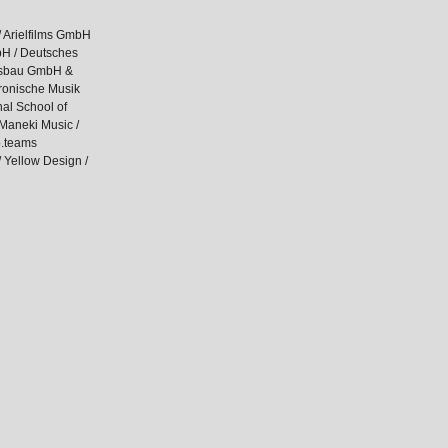
 Arielfilms GmbH
mbH / Deutsches
ungsbau GmbH &
ktronische Musik
nal School of
Maneki Music /
o.teams
 Yellow Design /