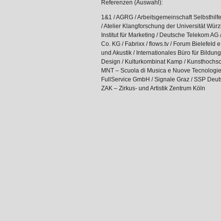
Referenzen (Auswahl):
1&1 / AGRG / Arbeitsgemeinschaft Selbsthi
/ Atelier Klangforschung der Universität Wü
Institut für Marketing / Deutsche Telekom A
Co. KG / Fabrixx / flows.tv / Forum Bielefeld e
und Akustik / Internationales Büro für Bildun
Design / Kulturkombinat Kamp / Kunsthochsc
MNT – Scuola di Musica e Nuove Tecnologie of
FullService GmbH / Signale Graz / SSP Deuts
ZAK – Zirkus- und Artistik Zentrum Köln