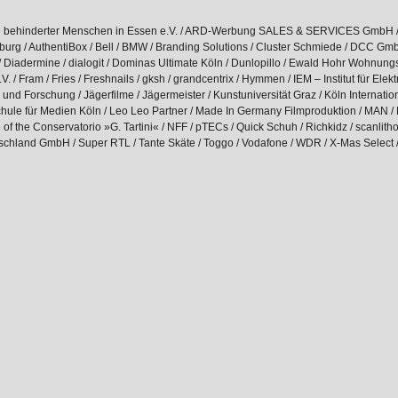
lfe behinderter Menschen in Essen e.V. / ARD-Werbung SALES & SERVICES GmbH /
rzburg / AuthentiBox / Bell / BMW / Branding Solutions / Cluster Schmiede / DCC G
G / Diadermine / dialogit / Dominas Ultimate Köln / Dunlopillo / Ewald Hohr Wohn
.V. / Fram / Fries / Freshnails / gksh / grandcentrix / Hymmen / IEM – Institut für Ele
g und Forschung / Jägerfilme / Jägermeister / Kunstuniversität Graz / Köln Internatio
hule für Medien Köln / Leo Leo Partner / Made In Germany Filmproduktion / MAN / 
 the Conservatorio »G. Tartini« / NFF / pTECs / Quick Schuh / Richkidz / scanlith
chland GmbH / Super RTL / Tante Skäte / Toggo / Vodafone / WDR / X-Mas Select /